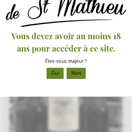
Château de Saint Lager, Brouilly, 2019
11,50
€
TTC
Vous devez avoir au moins 18
ans pour accéder à ce site.
Êtes-vous majeur ?
Oui
Non