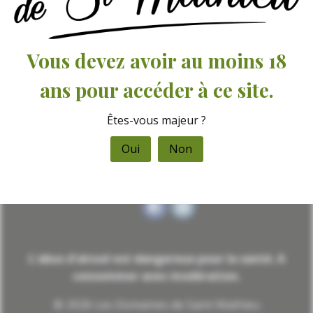
Mathieu
15 Zone de Bellevue,
57310 Guénange
Vous devez avoir au moins 18
ans pour accéder à ce site.
03.82.50.32.72
Êtes-vous majeur ?
contact@domaines-st-
mathieu.fr
Oui
Non
L'abus d'alcool est dangereux pour la santé. A
consommer avec modération.
© 2026 Les Domaines de Saint Mathieu