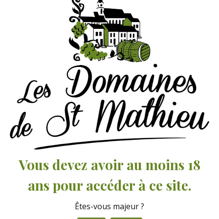
Vous devez avoir au moins 18
ans pour accéder à ce site.
Êtes-vous majeur ?