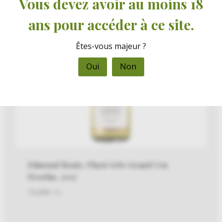
Vous devez avoir au moins 18
ans pour accéder à ce site.
Êtes-vous majeur ?
Oui
Non
Edmond Rentz, Pinot Gris Grand Cru
Froehn, 2017
19,00
€
TTC