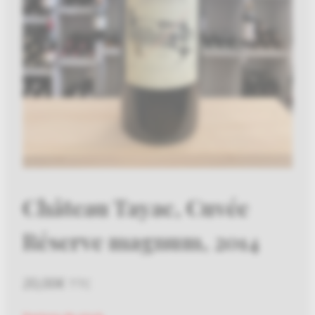
Château Tayac, Cuvée
Réserve magnum, 2014
20,00
€
TTC