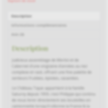
Rupture de stock
Description
Informations complémentaires
Avis (0)
Description
Judicieux assemblage de Merlot et de
Cabernet d’une vingtaine d’années au nez
complexe et racé, offrant une fine palette de
senteurs fruitées, épicées, cacaotées.
Le Château Tayac appartient à la famille
Saturny depuis 1959, c’est Philippe qui continu
de nous livrer directement ses bouteilles en
camionnette lorsqu’il sillonne la France & la