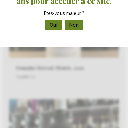
ans pour accéder à ce site.
Êtes-vous majeur ?
Oui
Non
Domaine Berrod, Fleurie, 2019
12,00
€
TTC